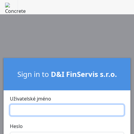
Sign in to
D&I FinServis s.r.o.
Uživatelské jméno
Heslo